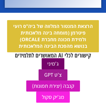
הרצאת המנטור המלווה של ביה"ס רועי
פיטרמן (מומחה בינה מלאכותית
ולמידת מכונה מחברת ORCALE)
בנושא מהפכת הבינה המלאכותית
קישורים לכלי AI המאושרים לתלמידים
ג'מיני
צ'ט GPT
קנבה (יצירת תמונות)
מג'יק סקול